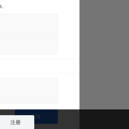
询。
回复
注册