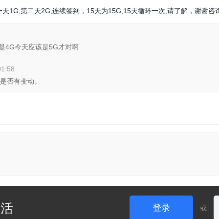
1G,第二天2G,连续签到，15天为15G,15天循环一次,请了解，谢谢咨
是4G今天应该是5G才对啊
01:58
P是否有变动。
生活
登录
或