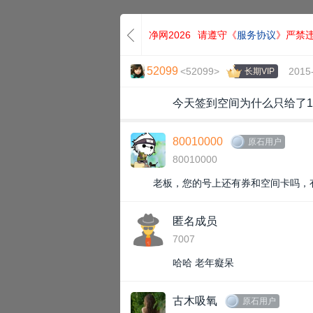
净网2026
请遵守《
服务协议
》严禁
52099
<52099>
2015
长期VIP
今天签到空间为什么只给了1
80010000
原石用户
80010000
老板，您的号上还有券和空间卡吗，有
匿名成员
7007
哈哈 老年癡呆
古木吸氧
原石用户