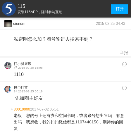
115
打开
安装115APP，随时参与互动
2015-02-25 04:43
ciendm
私密圈怎么加？圈号输进去搜索不到？
举报
打小就尿床
#
4
2015-02-25 15:08
1110
枫币打赏
#
3
2015-02-25 06:19
先加圈主好友
80010000
2017-07-02 05:51
老板，您的号上还有券和空间卡吗，或者账号想出售吗，有意
出吗，我想收，我的扣扣微信都是1107446156，期待你的回
复