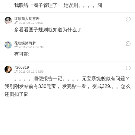
我联络上圈子管理了， 她误删。。。。囧
红顶商人胡雪岩
#
3
2011-05-12 06:37
多看看圈子规则就知道为什么了
花怨蝶旖绮梦
#
2
2011-05-12 06:36
有可能
7200319
#
1
2011-05-12 04:50
。。。。顺便报告一记。。。。元宝系统貌似有问题？
我刚刚发帖前有330元宝， 发完贴一看， 变成329.。。怎么
还倒扣了囧