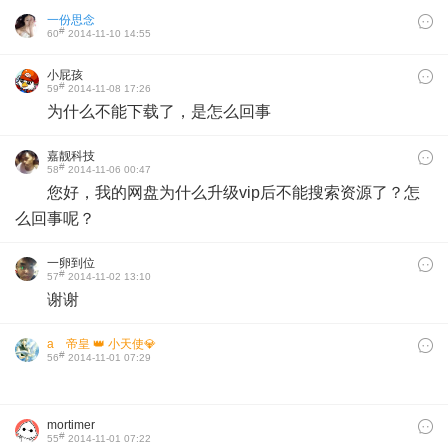
一份思念
#
60
2014-11-10 14:55
小屁孩
#
59
2014-11-08 17:26
为什么不能下载了，是怎么回事
嘉靓科技
#
58
2014-11-06 00:47
您好，我的网盘为什么升级vip后不能搜索资源了？怎
么回事呢？
一卵到位
#
57
2014-11-02 13:10
谢谢
aゞ帝皇 👑 小天使💎
#
56
2014-11-01 07:29
mortimer
#
55
2014-11-01 07:22