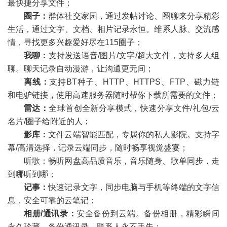
最快捷分享文件；
圈子：
群体社交家园，通过发帖讨论、圈聊来分享精彩
生活，通过文字、文档、相片记录永恒。维系人脉、交流感
情，寻找更多兴趣爱好尽在115圈子；
我聊：
支持发送语音/图片/文字/超大文件，支持多人组
聊。聊天记录自动漫游，让沟通更无间；
离线：
支持BT种子、HTTP、HTTPS、FTP、磁力链
和电驴链接
，
使用高速服务器随时帮你下载所需要的文件；
雷达：
全球首创全新分享模式，快速分享文件/礼包/云
名片/圈子给附近的人；
影库：
文件云端智能匹配，专属你的私人影院。支持字
幕/高清选择，记录云端同步，随时畅享视觉盛宴；
听歌：畅听网盘高品质音乐，音乐随身、歌单同步，走
到哪听到哪；
记事：
快速记录文字，同步电脑与手机等终端的文字信
息，安全可靠的云笔记；
相册/通讯录：
安全备份到云端。备份相册，精彩瞬间
永久珍藏。备份通讯录，联系人永不丢失；