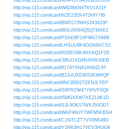
http://vip.115.com/tcard/909FOTG4ULM3UO3N
http://vip.115.com/tcard/W82I6KN4TKV1X11F
http://vip.115.com/tcard/NZE22EK4T2HIY7IB
http://vip.115.com/tcard/BM5S73W4S3434Z9F
http://vip.115.com/tcard/I8GLRR84Q5QTMXKZ
http://vip.115.com/tcard/PSAD8F14PMG7X66B
http://vip.115.com/tcard/LHSUU9F4OGN8VCSJ
http://vip.115.com/tcard/N30EO0K4NSAQ1F2B
http://vip.115.com/tcard/J9NJ1VQ4N3HNU0EB
http://vip.115.com/tcard/817AY5N81AN6ZL9T
http://vip.115.com/tcard/BZAAJXE80S9O0RQP
http://vip.115.com/tcard/8NC85D27ZENJLYEP
http://vip.115.com/tcard/S8PRZW47YIHVF0Q9
http://vip.115.com/tcard/I5MGXXW7XEZL8K1D
http://vip.115.com/tcard/SJL9OKS7WXJ50ODT
http://vip.115.com/tcard/WAP49UY7WFM5FBSH
http://vip.115.com/tcard/C1NTCZT7VX8MGI9D
http://vip.115.com/tcard/Y1RK0H17VEV3HOQ9