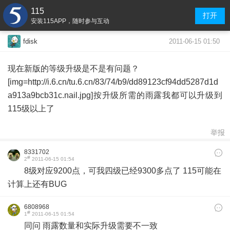
115
打开
安装115APP，随时参与互动
2011-06-15 01:50
fdisk
现在新版的等级升级是不是有问题？
[img=http://i.6.cn/tu.6.cn/83/74/b9/dd89123cf94dd5287d1d
a913a9bcb31c.nail.jpg]按升级所需的雨露我都可以升级到
115级以上了
举报
8331702
#
2
2011-06-15 01:54
8级对应9200点，可我四级已经9300多点了 115可能在
计算上还有BUG
6808968
#
1
2011-06-15 01:54
同问 雨露数量和实际升级需要不一致