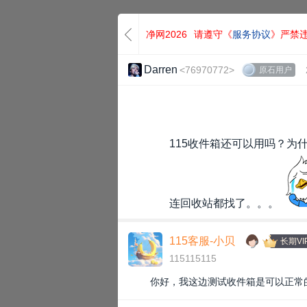
净网2026
请遵守《
服务协议
》严禁
Darren
<76970772>
原石用户
115收件箱还可以用吗？为
连回收站都找了。。。
115客服-小贝
长期VI
115115115
你好，我这边测试收件箱是可以正常的