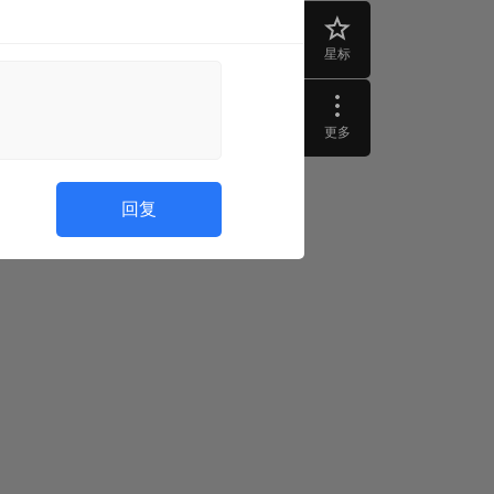
星标
更多
回复