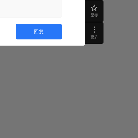
星标
回复
更多