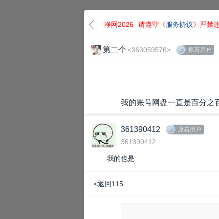
净网2026
请遵守《
服务协议
》严禁
第二个
<363059576>
原石用户
我的账号网盘一直是百分之百
361390412
原石用户
361390412
我的也是
<返回115