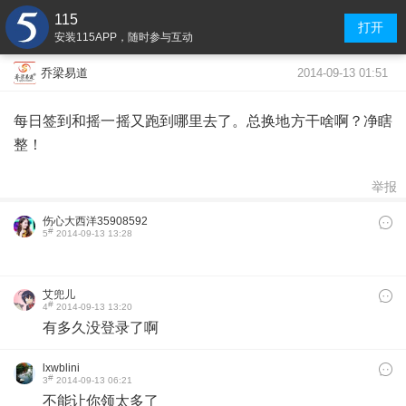
115
打开
安装115APP，随时参与互动
2014-09-13 01:51
乔梁易道
每日签到和摇一摇又跑到哪里去了。总换地方干啥啊？净瞎
整！
举报
伤心大西洋35908592
#
5
2014-09-13 13:28
9
艾兜儿
#
4
2014-09-13 13:20
有多久没登录了啊
lxwblini
#
3
2014-09-13 06:21
不能让你领太多了