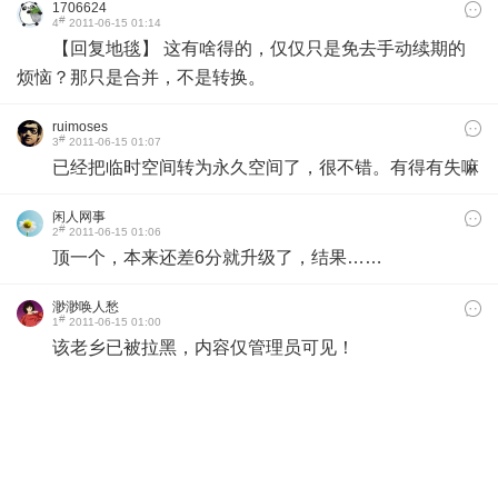
1706624
#
4
2011-06-15 01:14
【回复地毯】 这有啥得的，仅仅只是免去手动续期的
烦恼？那只是合并，不是转换。
ruimoses
#
3
2011-06-15 01:07
已经把临时空间转为永久空间了，很不错。有得有失嘛
闲人网事
#
2
2011-06-15 01:06
顶一个，本来还差6分就升级了，结果……
渺渺唤人愁
#
1
2011-06-15 01:00
该老乡已被拉黑，内容仅管理员可见！