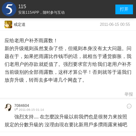
115
打开
安装115APP，随时参与互动
2011-06-15 00:55
戒定道
应给老用户补齐雨露数！
新的升级规则虽然复杂了些，但规则本身没有太大问题。问
题在于，如果把雨露比作钱币的话，就相当于通货膨胀，我
们老用户的存款就贬值了。强烈要求官方给我们老用户补齐
当前级别的全部雨露数，这样才算公平！否则就等于逼我们
放弃升级，转而去多申请几个网盘了。
举报
7084604
#
5
2011-06-15 01:14
強烈支持.... 在怎麼說升級以前我們也是很努力來按照
規定的分數升級的 沒理由現在要比新用戶多攢雨露來補吧