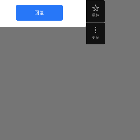
回复
星标
更多