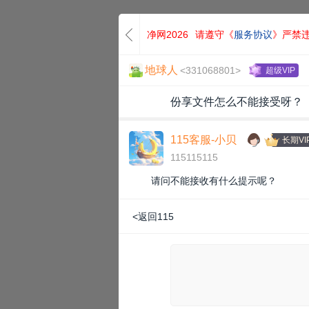
净网2026
请遵守《
服务协议
》严禁
地球人
<331068801>
超级VIP
份享文件怎么不能接受呀？
115客服-小贝
长期VI
115115115
请问不能接收有什么提示呢？
<返回115