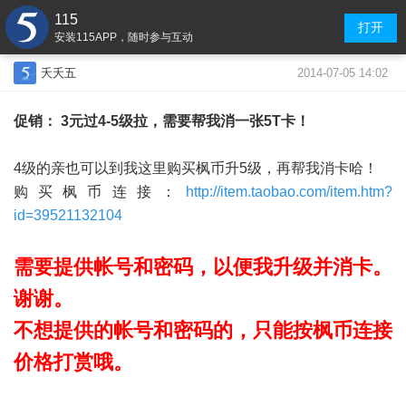
115
打开
安装115APP，随时参与互动
2014-07-05 14:02
夭夭五
促销： 3元过4-5级拉，需要帮我消一张5T卡
！
4级的亲也可以到我这里购买枫币升5级，再帮我消卡哈！
购买枫币连接：
http://item.taobao.com/item.htm?
id=39521132104
需要提供帐号和密码，以便我升级并消卡。
谢谢。
不想提供的帐号和密码的，只能按枫币连接
价格打赏哦。