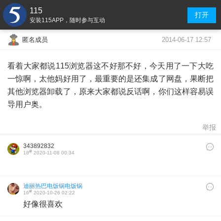
115
打开
安装115APP，随时参与互动
2014-06-17 12:57
匿名成员
看着大家都说115浏览器这不好那不好，今天用了一下大吃
一惊啊，太他妈好用了，最重要的是还集成了网盘，果断把
其他浏览器卸载了，原来大家都说反话啊，你们这样容易误
导用户奥。
举报
343892832
#
18
2020-11-08 00:34
迪丽热巴电饭锅电饭锅
#
16
2020-10-26 02:22
电饭锅
好像很喜欢