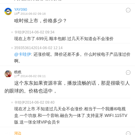
YAY090
#
18
2014-06-02 09:16
啥时候上市，价格多少？
卡哇伊
2014-06-02 09:34
现在上市了.699元.顺丰包邮.过几天不知道会不会涨价
359353614
2014-06-02 12:14
@卡哇伊
: 还涨价呢。降价还差不多。什么时候电子产品涨过价
啊。
瞧瞧
#
17
2014-06-02 09:11
这个东东如果资源丰富，播放流畅的话，那是很吸引人
的眼球的。价格也适中，
卡哇伊
2014-06-02 09:40
现在才上市.不知道过几天会不会涨价.相当于一个我播I6电视
盒.一个功放.和一个音响.融合为一体了.支持蓝牙.WIFI.115TV
版.送一张全球VIP会员卡
湖边