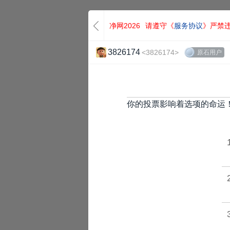
净网2026
请遵守《
服务协议
》严禁
3826174
<3826174>
原石用户
你的投票影响着选项的命运