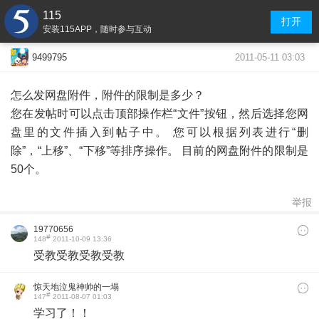
115
打开
安装115APP，随时参与互动
2011-05-11 03:03
9499795
怎么发网盘附件，附件的限制是多少？
您在发帖时可以点击顶部操作栏“文件”按钮，然后选择您网
盘里的文件插入到帖子中。 您可以根据列表进行“删
除”，“上移”、“下移”等排序操作。 目前的网盘附件的限制是
50个。
举报
19770656
#
148
2011-10-09 13:36
受教受教受教受教
惊天地泣鬼神帅的一塌
#
147
2011-08-07 01:03
糊涂的人唷
学习了！！