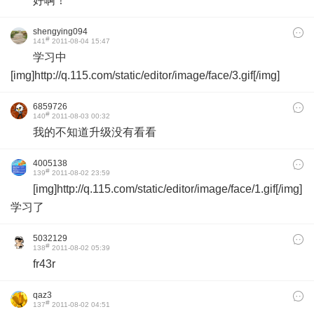
好啊！
shengying094
#
141
2011-08-04 15:47
学习中
[img]http://q.115.com/static/editor/image/face/3.gif[/img]
6859726
#
140
2011-08-03 00:32
我的不知道升级没有看看
4005138
#
139
2011-08-02 23:59
[img]http://q.115.com/static/editor/image/face/1.gif[/img]
学习了
5032129
#
138
2011-08-02 05:39
fr43r
qaz3
#
137
2011-08-02 04:51