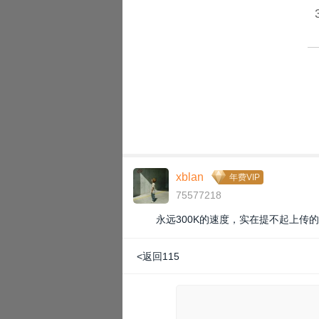
xblan
年费VIP
75577218
永远300K的速度，实在提不起上传
<返回115