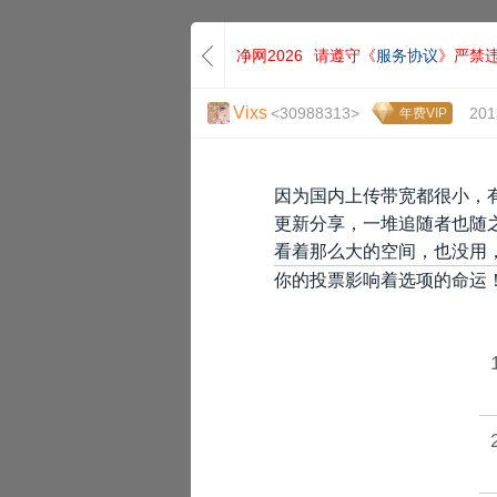
净网2026
请遵守《
服务协议
》严禁
Vixs
<30988313>
201
年费VIP
因为国内上传带宽都很小，
更新分享，一堆追随者也随
看着那么大的空间，也没用
你的投票影响着选项的命运